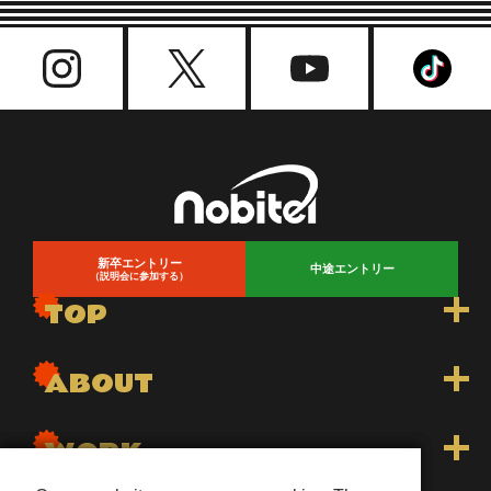
新卒エントリー
中途エントリー
（説明会に参加する）
TOP
トップ
ABOUT
トピックス一覧
nobitelについて
WORK