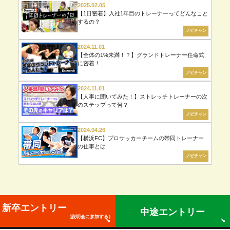
2025.02.05
【1日密着】入社1年目のトレーナーってどんなこと
するの？
ノビチャン
2024.11.01
【全体の1%未満！？】グランドトレーナー任命式
に密着！
ノビチャン
2024.11.01
【人事に聞いてみた！】ストレッチトレーナーの次
のステップって何？
ノビチャン
2024.04.26
【横浜FC】プロサッカーチームの帯同トレーナー
の仕事とは
ノビチャン
新卒エントリー
中途エントリー
（説明会に参加する）