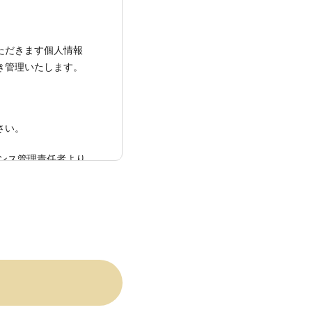
いただきます個人情報
き管理いたします。
さい。
ンス管理責任者より
ーの開催案内、バック
外部へ処理を委託する
があります。