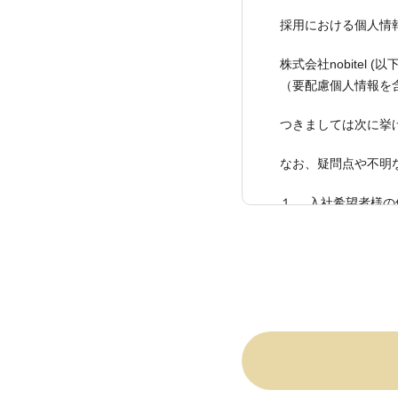
採用における個人情
株式会社nobite
（要配慮個人情報を
つきましては次に挙
なお、疑問点や不明
１． 入社希望者様
委任された個人情報
２．入社希望者様の
グラウンドチェック
３．採用業務を取り
場合は、秘密保持契
４．弊社は入社希望