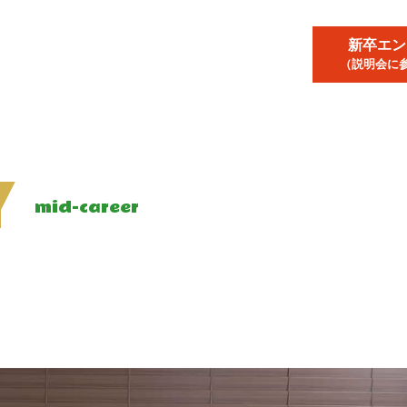
新卒エン
（説明会に
Y
mid-career