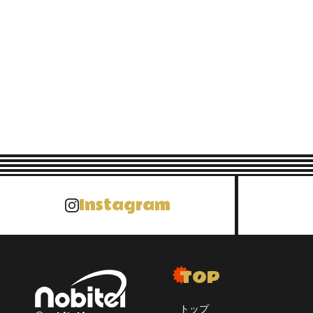
（１）提供する第三
・弊社とフランチ
・その他弊社と協
（２）第三者に提供
個人情報（要配慮
（３） 第三者にお
Instagram
採用に関する業務
定しております）
５．弊社は、入社希
たうえ、適用法令に
TOP
洩の危険を防止する
トップ