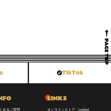
e
TikTok
用が可能な場合を想
報であることを認識し
失、改ざん、および漏
NFO
LINKS
くあるご質問
オンラインストア「nobitel