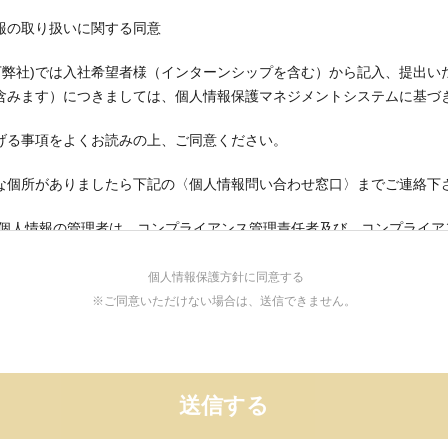
報の取り扱いに関する同意
l (以下弊社)では入社希望者様（インターンシップを含む）から記入、提出
含みます）につきましては、個人情報保護マネジメントシステムに基づ
げる事項をよくお読みの上、ご同意ください。
な個所がありましたら下記の〈個人情報問い合わせ窓口〉までご連絡下
の個人情報の管理者は、コンプライアンス管理責任者及び、コンプライア
の管理者が担当しております。
個人情報保護方針に同意する
個人情報は、採用に関する業務（資料送付、面接関連のご連絡、セミナ
※ご同意いただけない場合は、送信できません。
、リファレンスチェック等）で利用します。
扱う場合において、協力会社へ業務処理を委託するときがありますが、
約の締結により個人情報の保護を担保しています。
者様の個人情報（要配慮個人情報を含みます）を第三者に提供すること