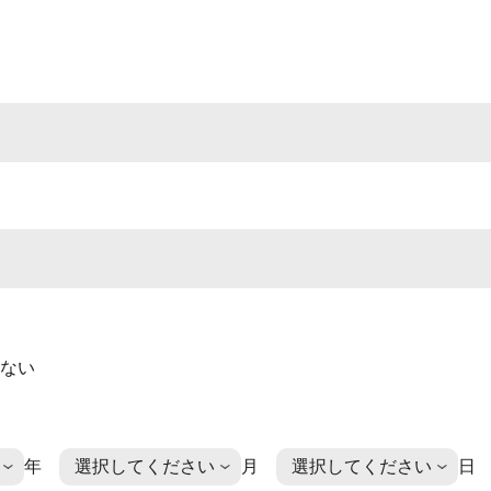
ない
年
月
日