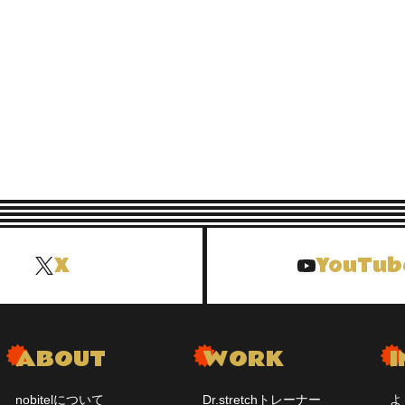
者の範囲
ャイズ契約を締結している加盟店様
力関係にある法人
される情報の内容
個人情報を含みます）
ける利用目的
X
YouTub
（弊社での採用が難しくても、加盟店様等において入社希望者様の採
望者様から取得した個人情報の取扱いについては特別な配慮を要する情
基づき、不正な、偶発的な、もしくは違法な個人情報へのアクセス、紛
ABOUT
WORK
I
ため、適切な技術的および組織的な安全管理措置を講じています。
nobitelについて
Dr.stretchトレーナー
よ