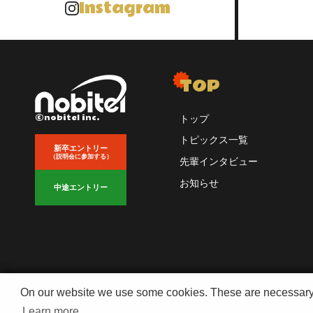
Instagram
TOP
©nobitel inc.
トップ
トピックス一覧
新卒エントリー
（説明会に参加する）
先輩インタビュー
お知らせ
中途エントリー
On our website we use some cookies. These are necessary fo
On our website we use some cookies. These are necessary fo
Learn more
Learn more