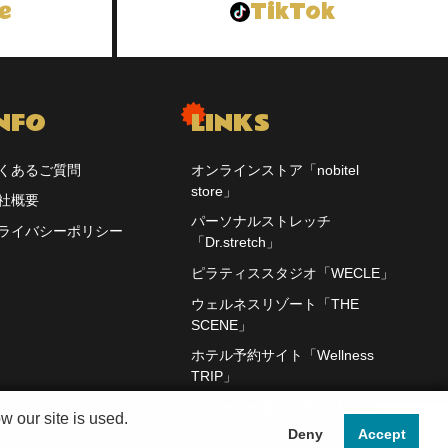
e
TikTok
NFO
LINKS
くあるご質問
オンラインストア「nobitel
store」
社概要
パーソナルストレッチ
ライバシーポリシー
「Dr.stretch」
ピラティススタジオ「WECLE」
ウェルネスリゾート「THE
SCENE」
ホテル予約サイト「Wellness
TRIP」
トレーナー育成学校「MGA」
 our site is used.
 our site is used.
Deny
Deny
Accept
Accept