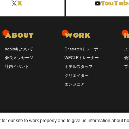
X
YouTub
ABOUT
WORK
I
nobitelについて
Dr.stretchトレーナー
よ
会長メッセージ
WECLEトレーナー
会
社内イベント
ホテルスタッフ
プ
クリエイター
エンジニア
r our site to work properly and to give us information about how
r our site to work properly and to give us information about how