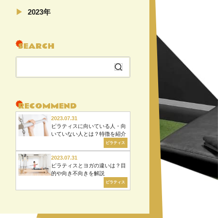
11月（5）
2023年
04月（5）
08月（22）
SEARCH
07月（6）
06月（6）
検
04月（5）
索
02月（19）
す
る
RECOMMEND
2023.07.31
ピラティスに向いている人・向
いていない人とは？特徴を紹介
ピラティス
2023.07.31
ピラティスとヨガの違いは？目
的や向き不向きを解説
ピラティス