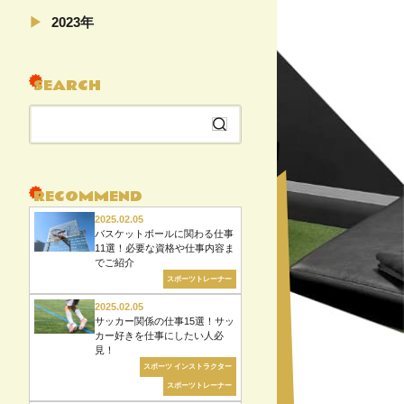
11月（5）
2023年
04月（5）
08月（22）
SEARCH
07月（6）
06月（6）
検
04月（5）
索
02月（19）
す
る
RECOMMEND
2025.02.05
バスケットボールに関わる仕事
11選！必要な資格や仕事内容ま
でご紹介
スポーツトレーナー
2025.02.05
サッカー関係の仕事15選！サッ
カー好きを仕事にしたい人必
見！
スポーツ インストラクター
スポーツトレーナー