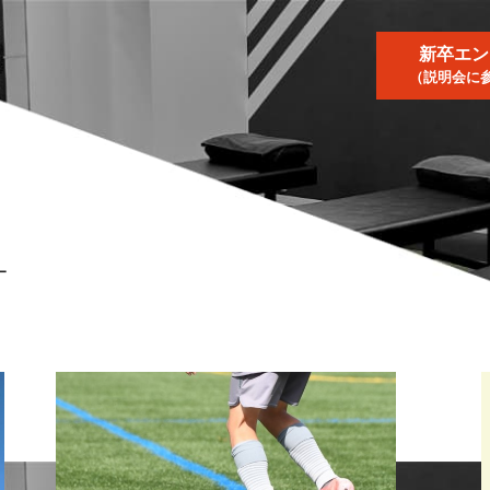
新卒エン
（説明会に
ー