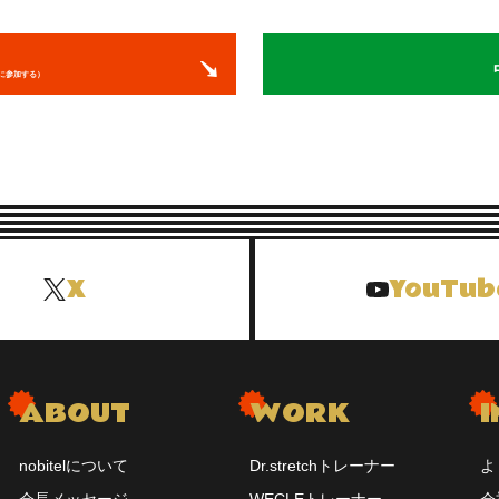
に参加する）
X
YouTub
ABOUT
WORK
I
nobitelについて
Dr.stretchトレーナー
よ