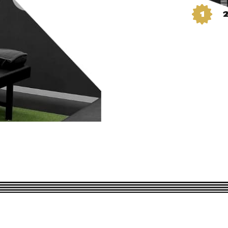
投
1
稿
の
ペ
ー
ジ
送
り