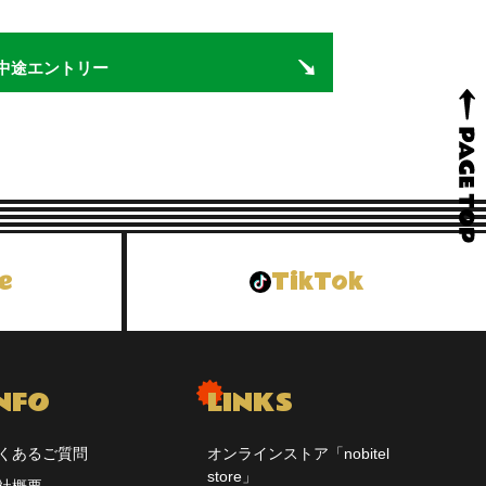
中途エントリー
e
TikTok
NFO
LINKS
くあるご質問
オンラインストア「nobitel
store」