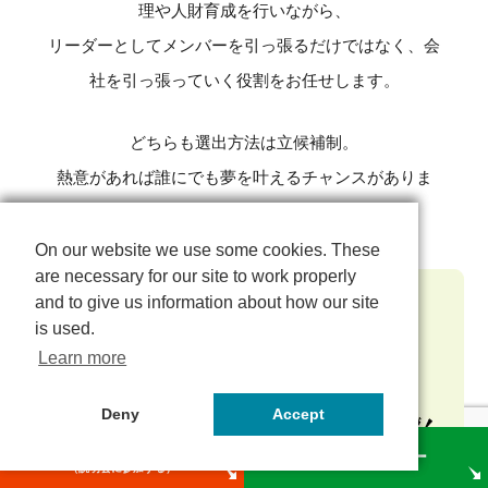
理や人財育成を行いながら、
リーダーとしてメンバーを引っ張るだけではなく、会
社を引っ張っていく役割をお任せします。
どちらも選出方法は立候補制。
熱意があれば誰にでも夢を叶えるチャンスがありま
す。
On our website we use some cookies. These
On our website we use some cookies. These
are necessary for our site to work properly
are necessary for our site to work properly
and to give us information about how our site
and to give us information about how our site
is used.
is used.
Learn more
Learn more
Deny
Deny
Accept
Accept
新卒エントリー
中途エントリー
（説明会に参加する）