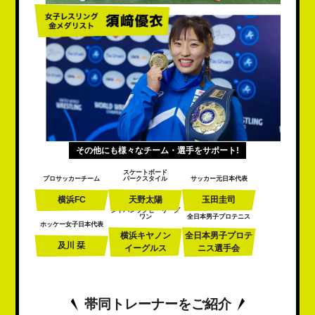
その他にも様々なチーム・選手をサポート!
スケートボード
プロサッカーチーム
パークスタイル
サッカー元日本代表
横浜FC
天野太陽
玉田圭司
ジャパンラグビーリーグ
ワン
全日本男子プロテニス
ホッケー女子日本代表
横浜キヤノン
全日本男子プロテ
及川 栞
イーグルス
ニス
選手会
帯同トレーナーをご紹介