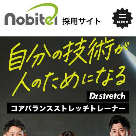
Skip
Dr.stretch
to
コ
content
ア
MENU
バ
ラ
ン
ス
ス
ト
レ
ッ
チ
ト
レ
ー
ナ
ー