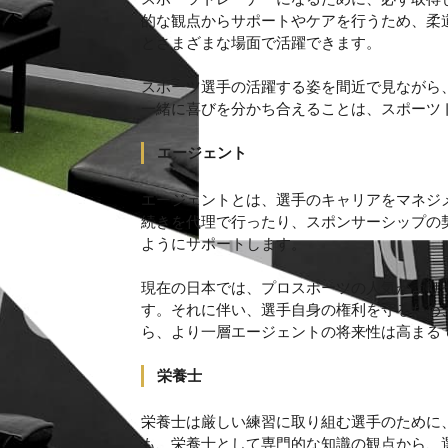
的な観点からサポートやケアを行うため、柔
とさまざまな場面で活躍できます。
スポーツ選手の活躍する姿を間近で見ながら
一緒に喜びを分かち合えることは、スポーツ
エージェント
エージェントとは、選手のキャリアをマネジ
続きを代理で行ったり、スポンサーシップの
ようにサポートします。
現在の日本では、プロスポーツの人気がより
す。それに伴い、選手自身の権利を守るため
ら、より一層エージェントの将来性は高まる
栄養士
栄養士は厳しい練習に取り組む選手のために
も、栄養士として専門的な知識の観点から、