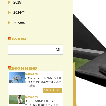
2025年
02月（4）
2024年
11月（5）
2023年
04月（5）
08月（22）
SEARCH
07月（6）
06月（6）
検
04月（5）
索
02月（19）
す
る
RECOMMEND
2025.02.05
バスケットボールに関わる仕事
11選！必要な資格や仕事内容ま
でご紹介
スポーツトレーナー
2025.02.05
サッカー関係の仕事15選！サッ
カー好きを仕事にしたい人必