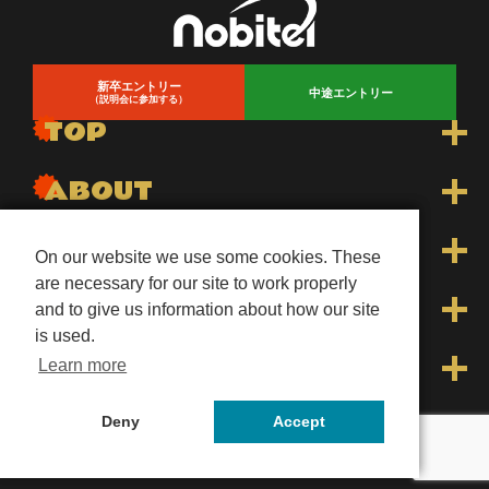
新卒エントリー
中途エントリー
（説明会に参加する）
TOP
トップ
ABOUT
トピックス一覧
nobitelについて
WORK
On our website we use some cookies. These
On our website we use some cookies. These
are necessary for our site to work properly
are necessary for our site to work properly
先輩インタビュー
会長メッセージ
Dr.stretchトレーナー
INFO
and to give us information about how our site
and to give us information about how our site
is used.
is used.
お知らせ
社内イベント
WECLEトレーナー
よくあるご質問
LINKS
Learn more
Learn more
ホテルスタッフ
会社概要
オンラインストア「nobitel store」
Deny
Deny
Accept
Accept
©nobitel inc.
クリエイター
プライバシーポリシー
パーソナルストレッチ「Dr.stretch」