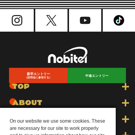
新卒エントリー
中途エントリー
（説明会に参加する）
TOP
トップ
ABOUT
トピックス一覧
nobitelについて
WORK
On our website we use some cookies. These
On our website we use some cookies. These
are necessary for our site to work properly
are necessary for our site to work properly
先輩インタビュー
会長メッセージ
Dr.stretchトレーナー