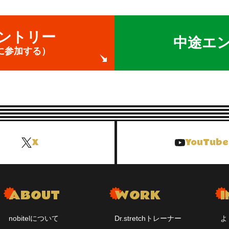
ントリー
中途エ
に参加する）
X
YouTube
ABOUT
WORK
I
nobitelについて
Dr.stretchトレーナー
よ