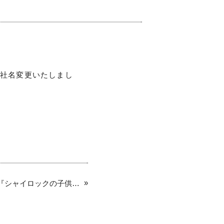
」へ社名変更いたしまし
»
【Dr.stretchが映画『シャイロックの子供たち』とタイアップしました】