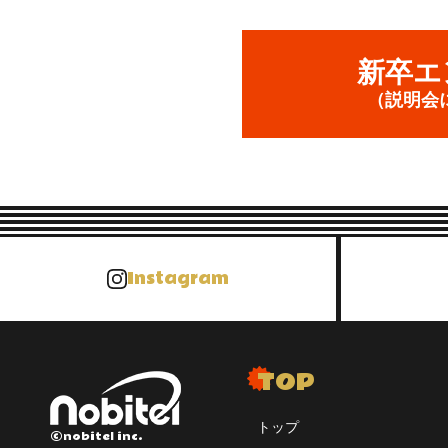
新卒エ
（説明会
Instagram
TOP
トップ
©nobitel inc.