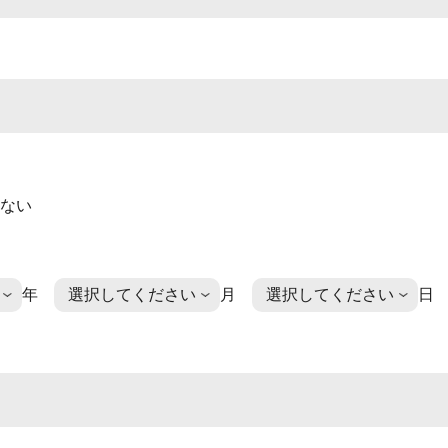
ない
年
月
日