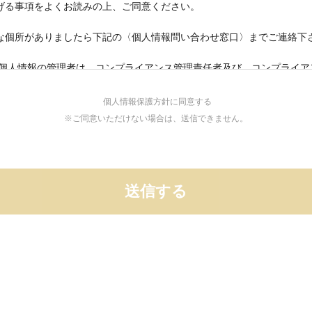
げる事項をよくお読みの上、ご同意ください。
な個所がありましたら下記の〈個人情報問い合わせ窓口〉までご連絡下
の個人情報の管理者は、コンプライアンス管理責任者及び、コンプライア
の管理者が担当しております。
個人情報保護方針に同意する
個人情報は、採用に関する業務（資料送付、面接関連のご連絡、セミナ
※ご同意いただけない場合は、送信できません。
、リファレンスチェック等）で利用します。
扱う場合において、協力会社へ業務処理を委託するときがありますが、
約の締結により個人情報の保護を担保しています。
者様の個人情報（要配慮個人情報を含みます）を第三者に提供すること
者の範囲
ャイズ契約を締結している加盟店様
力関係にある法人