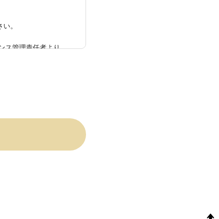
さい。
ンス管理責任者より
ーの開催案内、バック
外部へ処理を委託する
があります。