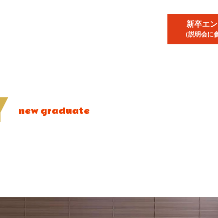
新卒エン
（説明会に
Y
new graduate