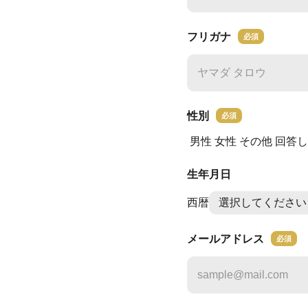
フリガナ
必須
性別
必須
男性
女性
その他
回答し
生年月日
西暦
メールアドレス
必須