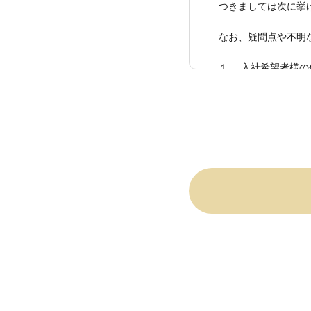
つきましては次に挙
なお、疑問点や不明
１． 入社希望者様
委任された個人情報
２．入社希望者様の
グラウンドチェック
３．採用業務を取り
場合は、秘密保持契
４．弊社は入社希望
（１）提供する第三
・弊社とフランチ
・その他弊社と協