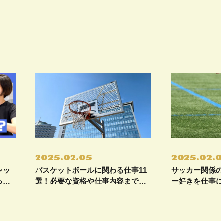
2025.02.05
2025.02.
レッ
バスケットボールに関わる仕事11
サッカー関係の
って
選！必要な資格や仕事内容までご
ー好きを仕事
紹介