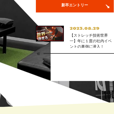
新卒エントリー
2023.08.29
【ストレッチ技術世界
一】年に１度の社内イベ
ントの裏側に潜入！