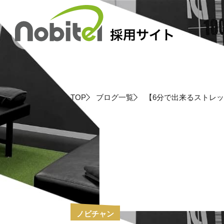
Skip
to
content
TOP
ブログ一覧
【6分で出来るストレ
ノビチャン