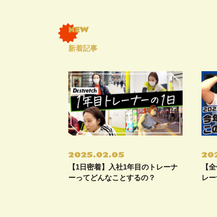
新着記事
2025.02.05
202
【1日密着】入社1年目のトレーナ
【全
ーってどんなことするの？
レー