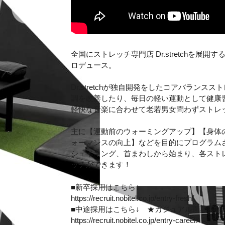
全国にストレッチ専門店 Dr.stretchを展開
ロデュース。
Dr.stretchが独自開発をしたコアバラン
調を改善したり、毎日の軽い運動として健康
軽快な音楽に合わせて老若男女問わずストレ
主に【運動前のウォーミングアップ】【身体
ォーマンスの向上】などを目的にプログラム
シェイキング、首まわしから始まり、各スト
ッチができます！
■新卒採用はこちら↓
https://recruit.nobitel.co.jp/entry-fresh/
■中途採用はこちら↓ ★カジュアル面談実施
https://recruit.nobitel.co.jp/entry-career/