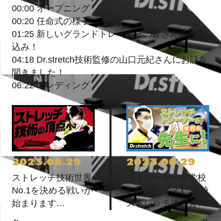
00:00 オープニング
00:20 任命式の様子
01:25 新しいグランドトレーナーの皆さんの意気
込み！
04:18 Dr.stretch技術監修の山口元紀さんにお話を
聞きました！
06:22 エンディング
2023.08.29
2023.08.29
ストレッチ技術世界
【トレーナーが学校
No.1を決める戦いが
の先生に！？】 高校
始まります
ストレッチ講習会に
【SWGP】
密着！