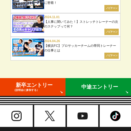
に密着！
ノビチャン
2024.11.01
【人事に聞いてみた！】ストレッチトレーナーの次
のステップって何？
ノビチャン
2024.04.26
【横浜FC】プロサッカーチームの帯同トレーナー
の仕事とは
ノビチャン
新卒エントリー
中途エントリー
（説明会に参加する）