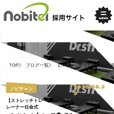
Skip
to
content
MENU
TOP
ブログ一覧
【ストレッチトレーナーの最
2023.08.2
ノビチャン
9
【ストレッチトレーナーの最高峰】 グランドト
レーナー任命式