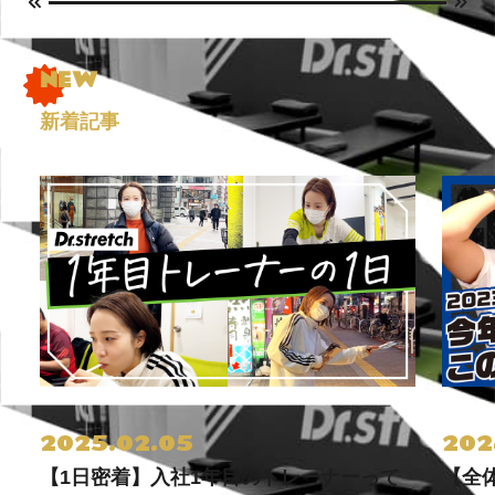
新着記事
2025.02.05
202
【1日密着】入社1年目のトレーナーって
【全