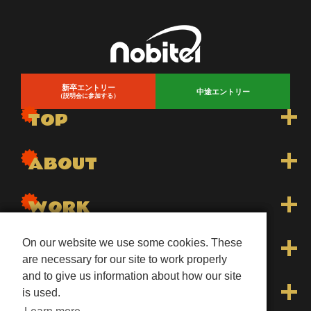
新卒エントリー
中途エントリー
（説明会に参加する）
TOP
トップ
ABOUT
トピックス一覧
nobitelについて
WORK
先輩インタビュー
会長メッセージ
Dr.stretchトレーナー
On our website we use some cookies. These
On our website we use some cookies. These
INFO
are necessary for our site to work properly
are necessary for our site to work properly
お知らせ
社内イベント
and to give us information about how our site
and to give us information about how our site
WECLEトレーナー
よくあるご質問
LINKS
is used.
is used.