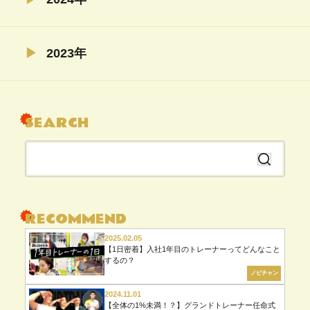
11月（5）
2023年
04月（5）
08月（22）
SEARCH
07月（6）
06月（6）
検
04月（5）
索
02月（19）
す
る
RECOMMEND
2025.02.05
【1日密着】入社1年目のトレーナーってどんなこと
するの？
ノビチャン
2024.11.01
【全体の1%未満！？】グランドトレーナー任命式