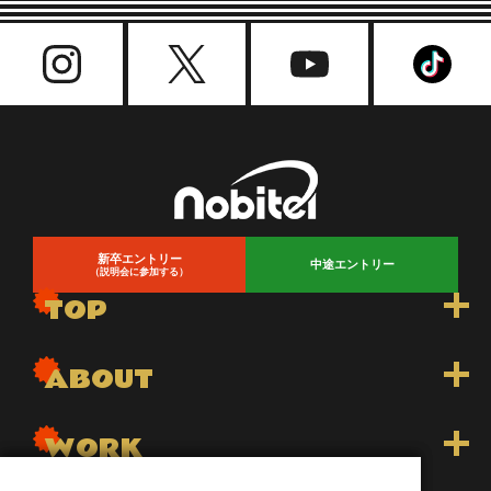
新卒エントリー
中途エントリー
（説明会に参加する）
TOP
トップ
ABOUT
トピックス一覧
nobitelについて
WORK
先輩インタビュー