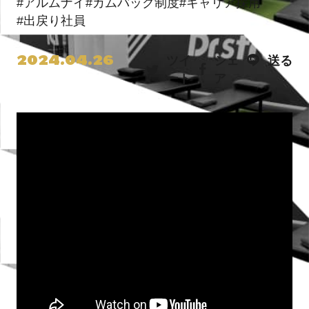
#アルムナイ
#カムバック制度
#キャリア採用
#出戻り社員
2024.04.26
ツイ
シェ
送る
ート
ア