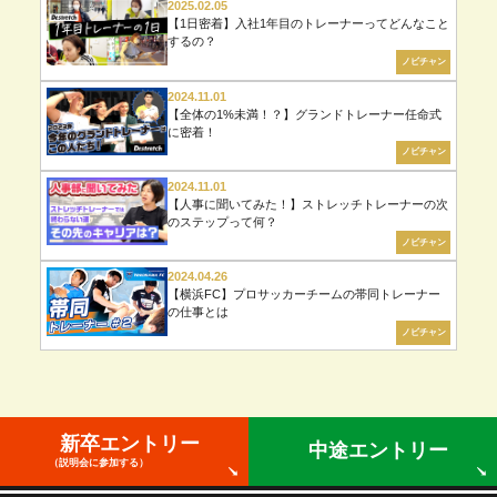
2025.02.05
【1日密着】入社1年目のトレーナーってどんなこと
するの？
ノビチャン
2024.11.01
【全体の1%未満！？】グランドトレーナー任命式
に密着！
ノビチャン
2024.11.01
【人事に聞いてみた！】ストレッチトレーナーの次
のステップって何？
ノビチャン
2024.04.26
【横浜FC】プロサッカーチームの帯同トレーナー
の仕事とは
ノビチャン
新卒エントリー
中途エントリー
（説明会に参加する）