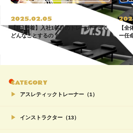
2025.02.05
202
【1日密着】入社1年目のトレーナーって
【全
どんなことするの？
ー任
CATEGORY
アスレティックトレーナー（1）
インストラクター（13）