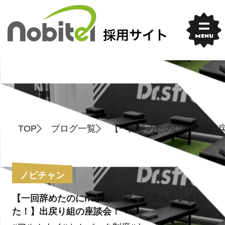
Skip
to
content
MENU
TOP
ブログ一覧
【一回辞めたのにnobite
ノビチャン
【一回辞めたのにnobitelに戻って来ちゃいまし
た！】出戻り組の座談会！