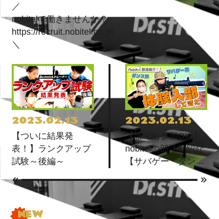
／
nobitelで働きませんか？
https://recruit.nobitel.co.jp/
＼
2023.02.13
2023.02.13
【ついに結果発
【誰でも参加OK!】
表！】ランクアップ
nobitelの部活動紹介
試験～後編～
【サバゲー・ダンス
編】