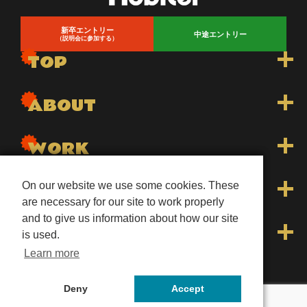
新卒エントリー
中途エントリー
（説明会に参加する）
TOP
トップ
ABOUT
トピックス一覧
nobitelについて
WORK
先輩インタビュー
会長メッセージ
Dr.stretchトレーナー
INFO
On our website we use some cookies. These
On our website we use some cookies. These
are necessary for our site to work properly
are necessary for our site to work properly
お知らせ
社内イベント
and to give us information about how our site
and to give us information about how our site
WECLEトレーナー
よくあるご質問
LINKS
is used.
is used.
Learn more
Learn more
ホテルスタッフ
会社概要
オンラインストア「nobitel store」
©nobitel inc.
Deny
Deny
Accept
Accept
クリエイター
プライバシーポリシー