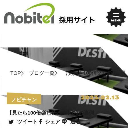
Skip
to
content
MENU
TOP
ブログ一覧
【見たら100倍楽しめる！】
2023.02.13
ノビチャン
【見たら100倍楽しめる！】D1の裏側
ツイート
シェア
送る