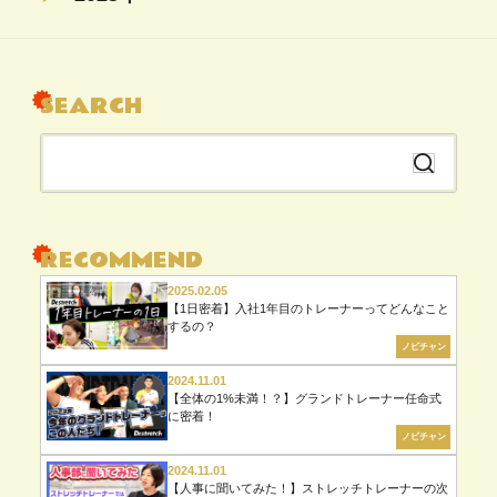
04月（5）
08月（22）
SEARCH
07月（6）
06月（6）
検
04月（5）
索
02月（19）
す
る
RECOMMEND
2025.02.05
【1日密着】入社1年目のトレーナーってどんなこと
するの？
ノビチャン
2024.11.01
【全体の1%未満！？】グランドトレーナー任命式
に密着！
ノビチャン
2024.11.01
【人事に聞いてみた！】ストレッチトレーナーの次