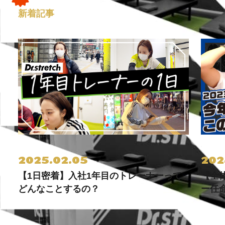
新着記事
2025.02.05
202
【1日密着】入社1年目のトレーナーって
【全
どんなことするの？
ー任