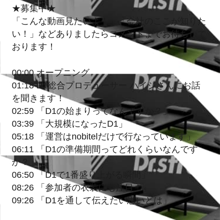
★募集中★
「こんな動画見たいよ！」「会社のここが知りた
い！」などありましたらコメントまでお待ちして
おります！
00:00 オープニング
01:18 D1総合プロデューサー ハイジさんにお話
を聞きます！
02:59 「D1の始まりってなんですか？」
03:39 「大規模になったD1」
05:18 「運営はnobitelだけで行なっています」
06:11 「D1の準備期間ってどれくらいなんです
か？」
06:50 「D1で1番盛り上がる瞬間」
08:26 「参加者の衣装にも注目！」
09:26 「D1を通して伝えたい思いとは」